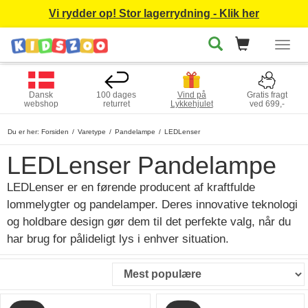
Vi rydder op! Stor lagerrydning - Klik her
Togg
navig
Dansk
100 dages
Vind på
Gratis fragt
webshop
returret
Lykkehjulet
ved 699,-
Du er her:
Forsiden
Varetype
Pandelampe
LEDLenser
LEDLenser Pandelampe
LEDLenser er en førende producent af kraftfulde
lommelygter og pandelamper. Deres innovative teknologi
og holdbare design gør dem til det perfekte valg, når du
har brug for pålideligt lys i enhver situation.