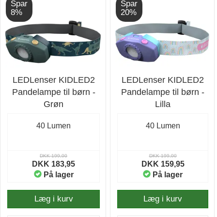
Spar
Spar
8%
20%
LEDLenser KIDLED2
LEDLenser KIDLED2
Pandelampe til børn -
Pandelampe til børn -
Grøn
Lilla
40 Lumen
40 Lumen
DKK 199,00
DKK 199,00
DKK 183,95
DKK 159,95
På lager
På lager
Læg i kurv
Læg i kurv