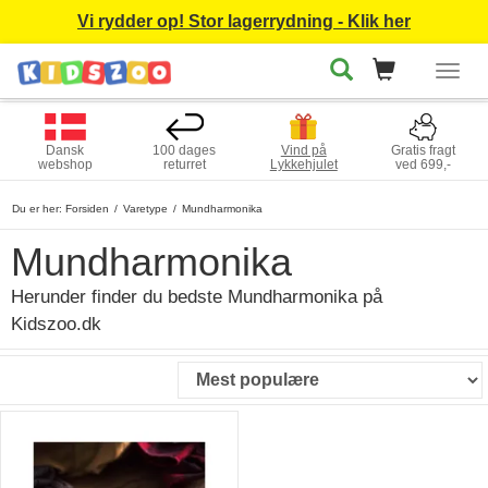
Vi rydder op! Stor lagerrydning - Klik her
Togg
navig
Dansk
100 dages
Vind på
Gratis fragt
webshop
returret
Lykkehjulet
ved 699,-
Du er her:
Forsiden
Varetype
Mundharmonika
Mundharmonika
Herunder finder du bedste Mundharmonika på
Kidszoo.dk