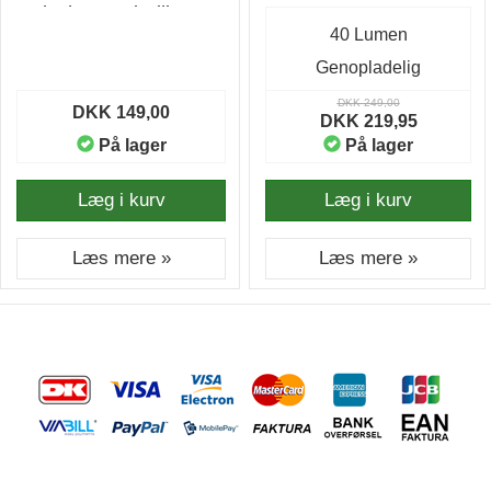
Plush Travel Pillow &
Grøn
40 Lumen
Toy - Nakkepude
Genopladelig
DKK 249,00
DKK 149,00
DKK 219,95
På lager
På lager
Læg i kurv
Læg i kurv
Læs mere »
Læs mere »