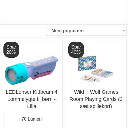
Spar
Spar
20%
40%
LEDLenser Kidbeam 4
Wild + Wolf Games
Lommelygte til børn -
Room Playing Cards (2
Lilla
sæt spillekort)
70 Lumen