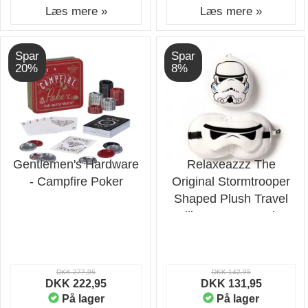
Læs mere »
Læs mere »
Spar
Spar
20%
8%
Gentlemen's Hardware
Relaxeazzz The
- Campfire Poker
Original Stormtrooper
Shaped Plush Travel
Pillow & Eye Mask -
Nakkepude
DKK 277,95
DKK 142,95
DKK 222,95
DKK 131,95
På lager
På lager