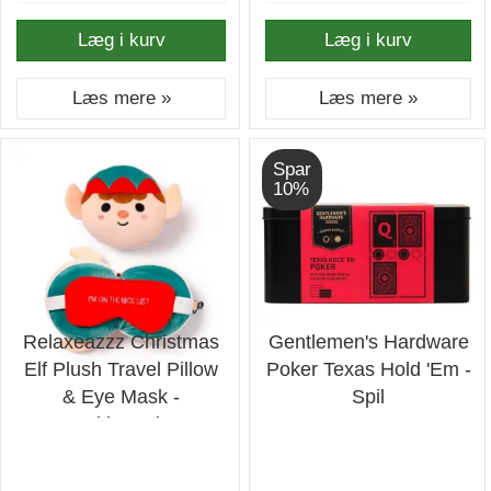
Læg i kurv
Læg i kurv
Læs mere »
Læs mere »
Spar
10%
Relaxeazzz Christmas
Gentlemen's Hardware
Elf Plush Travel Pillow
Poker Texas Hold 'Em -
& Eye Mask -
Spil
Nakkepude