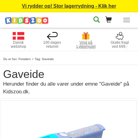
Vi rydder op! Stor lagerrydning - Klik her
Togg
navig
Dansk
100 dages
Vind på
Gratis fragt
webshop
returret
Lykkehjulet
ved 699,-
Du er her:
Forsiden
Tag: Gaveide
Gaveide
Herunder finder du alle varer under emne "Gaveide" på
Kidszoo.dk.