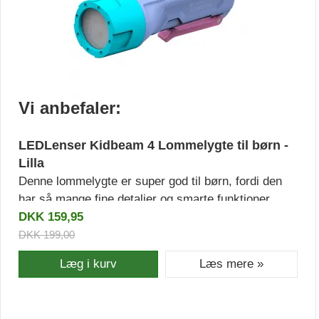
Vi anbefaler:
LEDLenser Kidbeam 4 Lommelygte til børn -
Lilla
Denne lommelygte er super god til børn, fordi den
har så mange fine detaljer og smarte funktioner.
Derudover har den også nogle rigtig fine farver. Den
DKK 159,95
har fire forskellige farver lys og en automatisk sluk-
DKK 199,00
funktion.
Læg i kurv
Læs mere »