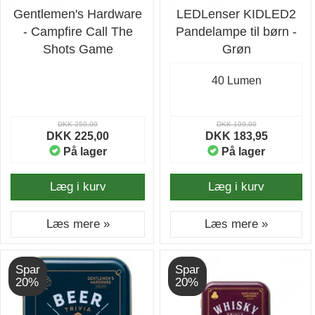
Gentlemen's Hardware
LEDLenser KIDLED2
- Campfire Call The
Pandelampe til børn -
Shots Game
Grøn
40 Lumen
DKK 250,00
DKK 199,00
DKK 225,00
DKK 183,95
På lager
På lager
Læg i kurv
Læg i kurv
Læs mere »
Læs mere »
Spar
Spar
20%
20%