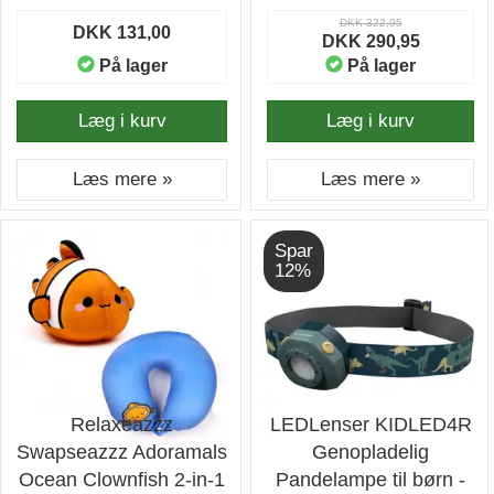
DKK 322,95
DKK 131,00
DKK 290,95
På lager
På lager
Læg i kurv
Læg i kurv
Læs mere »
Læs mere »
Spar
12%
Relaxeazzz
LEDLenser KIDLED4R
Swapseazzz Adoramals
Genopladelig
Ocean Clownfish 2-in-1
Pandelampe til børn -