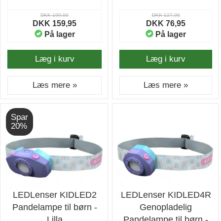
DKK 199,00
DKK 127,95
DKK 159,95
DKK 76,95
På lager
På lager
Læg i kurv
Læg i kurv
Læs mere »
Læs mere »
Spar
20%
LEDLenser KIDLED2
LEDLenser KIDLED4R
Pandelampe til børn -
Genopladelig
Lilla
Pandelampe til børn -